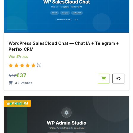
WordPress SalesCloud Chat — Chat IA + Telegram +
Perfex CRM
WordPress
(3)
€37
€49
47 Ventas
PREMIUM
DEMO