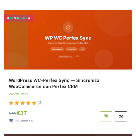
EN OFERTA
DEMO
WordPress WC-Perfex Sync — Sincroniza
WooCommerce con Perfex CRM
WordPress
(3)
€37
€49
26 Ventas