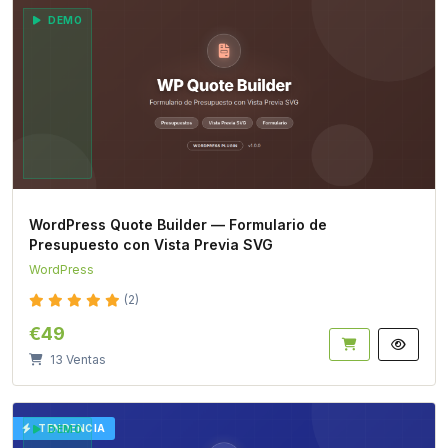
DEMO
WordPress Quote Builder — Formulario de
Presupuesto con Vista Previa SVG
WordPress
(2)
€49
13 Ventas
TENDENCIA
DEMO