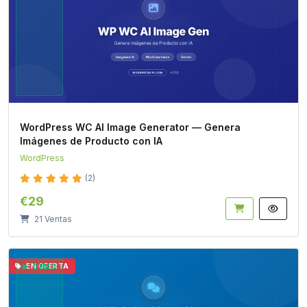
WordPress WC AI Image Generator — Genera
Imágenes de Producto con IA
WordPress
(2)
€29
21 Ventas
EN OFERTA
DEMO