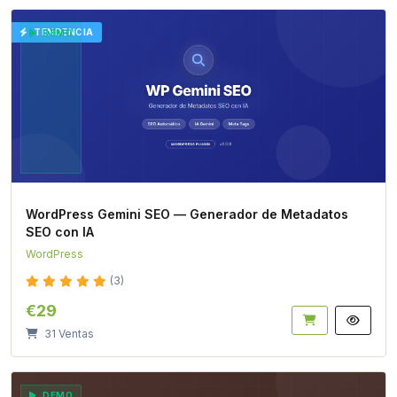
TENDENCIA
DEMO
WordPress Gemini SEO — Generador de Metadatos
SEO con IA
WordPress
(3)
€29
31 Ventas
DEMO