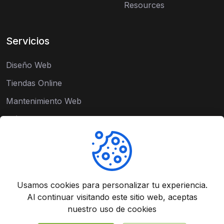
Resources
Servicios
Diseño Web
Tiendas Online
Mantenimiento Web
Módulos a Medida
Software Empresarial
Integraciones y APIs
Diseño Gráfico
Usamos cookies para personalizar tu experiencia.
Modelado 3D
Al continuar visitando este sitio web, aceptas
©
2026
SalesCloud - Todos los derechos reservados.
nuestro uso de cookies
Política de Privacidad
Términos de Uso
Política de Cookies