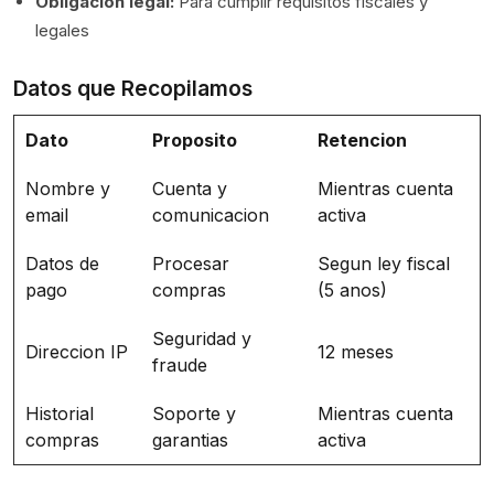
Obligacion legal:
Para cumplir requisitos fiscales y
legales
Datos que Recopilamos
Dato
Proposito
Retencion
Nombre y
Cuenta y
Mientras cuenta
email
comunicacion
activa
Datos de
Procesar
Segun ley fiscal
pago
compras
(5 anos)
Seguridad y
Direccion IP
12 meses
fraude
Historial
Soporte y
Mientras cuenta
compras
garantias
activa