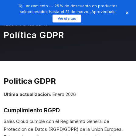
🚀 Lanzamiento — 25% de descuento en productos
Iniciar
Registrarse
seleccionados hasta el 31 de marzo. ¡Aprovéchalo!
Sesión
Ver ofertas
Inicio
Política GDPR
Política GDPR
Politica GDPR
Ultima actualizacion:
Enero 2026
Cumplimiento RGPD
Sales Cloud cumple con el Reglamento General de
Proteccion de Datos (RGPD/GDPR) de la Union Europea.