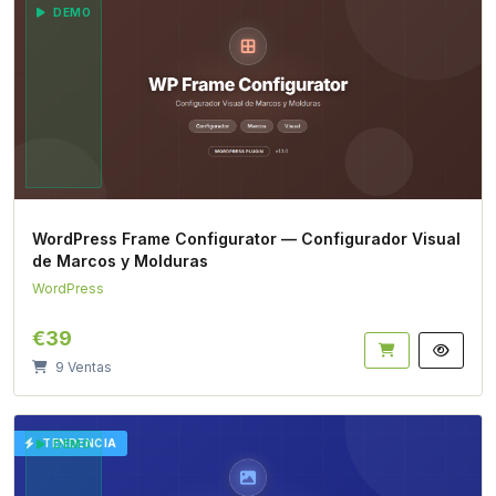
DEMO
WordPress Frame Configurator — Configurador Visual
de Marcos y Molduras
WordPress
€39
9 Ventas
TENDENCIA
DEMO